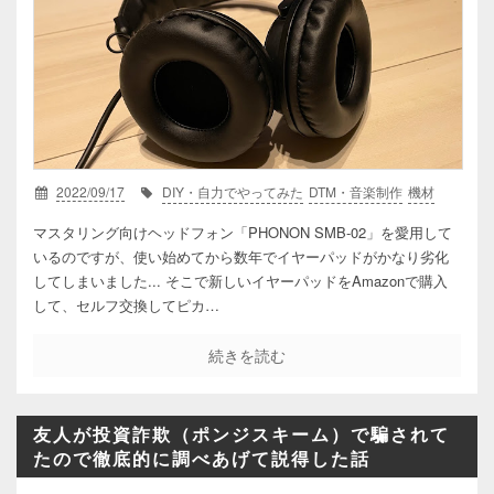
2022/09/17
DIY・自力でやってみた
DTM・音楽制作
機材
マスタリング向けヘッドフォン「PHONON SMB-02」を愛用して
いるのですが、使い始めてから数年でイヤーパッドがかなり劣化
してしまいました... そこで新しいイヤーパッドをAmazonで購入
して、セルフ交換してピカ…
続きを読む
友人が投資詐欺（ポンジスキーム）で騙されて
たので徹底的に調べあげて説得した話