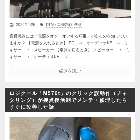
2022/11/25
DTM・音楽制作
機材
音響機器には「電源をオン・オフする順番」があるのを知ってい
ますか？ 【電源を入れるとき】 PC → オーディオI/F → ミ
キサー → スピーカー 【電源を切るとき】 スピーカー → ミ
キサー → オーディオI/F →…
続きを読む
ロジクール「M570t」のクリック誤動作（チャ
タリング）が接点復活剤でメンテ・修理したら
すぐに改善した話