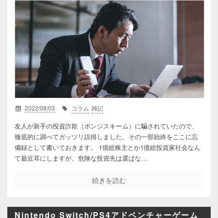
2022/08/03
コラム
雑記
友人が新手の投資詐欺（ポンジスキーム）に騙されていたので、
徹底的に調べてガッツリ説得しました。その一部始終をここに忘
備録として書いておきます。 1億総株主とか1億総投資家社会なん
て最近耳にしますが、危険な投資先は選ばな…
続きを読む
Nintendo Switch/PS4アドベンチャーゲーム