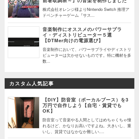
前署取調班～』の音楽を制作しました
株式会社オレンジ様よりNintendo Switch 推理ア
ドベンチャーゲーム『サス...
音楽制作にオススメのパワーサプラ
イ・ディストリビューター５選
【DTMer向けの電源選び】
音楽制作において、パワーサプライやディストリ
ビューターは欠かせないものです。特に機材を多
数...
カスタム人気記事
【DIY】防音室（ボーカルブース）を3
万円で自作しよう【自宅・賃貸でも
OK】
防音室って音楽やる人間としてはめちゃくちゃ憧
れるけど、かなりお高いですよね。大きいし、重
いし、賃貸ではなかなか難しい.…