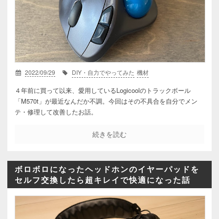
2022/09/29
DIY・自力でやってみた
機材
４年前に買って以来、愛用しているLogicoolのトラックボール
「M570t」が最近なんだか不調。今回はその不具合を自分でメン
テ・修理して改善したお話。
続きを読む
ボロボロになったヘッドホンのイヤーパッドを
セルフ交換したら超キレイで快適になった話