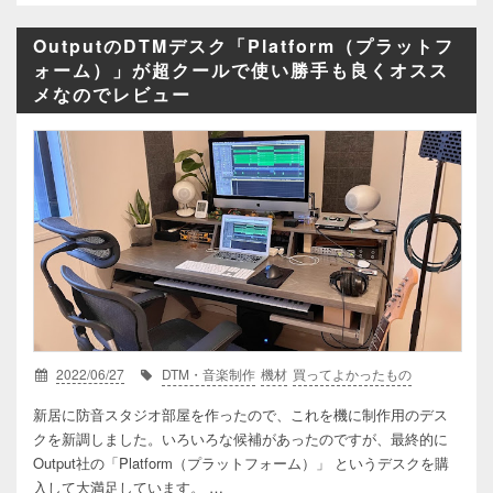
OutputのDTMデスク「Platform（プラットフ
ォーム）」が超クールで使い勝手も良くオスス
メなのでレビュー
2022/06/27
DTM・音楽制作
機材
買ってよかったもの
新居に防音スタジオ部屋を作ったので、これを機に制作用のデス
クを新調しました。いろいろな候補があったのですが、最終的に
Output社の「Platform（プラットフォーム）」 というデスクを購
入して大満足しています。 …