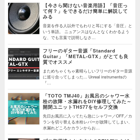
【今さら聞けない音楽用語】「音圧っ
て何？」をできるだけ簡単に解説して
みる
音楽を作る人以外でもわりと耳にする「音圧」と
いう単語。 ニュアンスはなんとなくわかるよう
な、でも言葉で説明しなさ…
フリーのギター音源「Standard
Guitar」「METAL-GTX」がとても良
質でオススメ
まためちゃくちゃ素晴らしいフリーのギター音源
に巡り合ってしまった... Unreal instrumentsの
『…
「TOTO TMJ40」お風呂のシャワー水
栓の故障・水漏れをDIY修理してみた～
開閉ユニットTH577をセルフ交換
先日お風呂に入ってたら急にシャワー／OFF／カ
ランを切り替える水栓レバーが故障してしまい、
水漏れどころかカランからお…