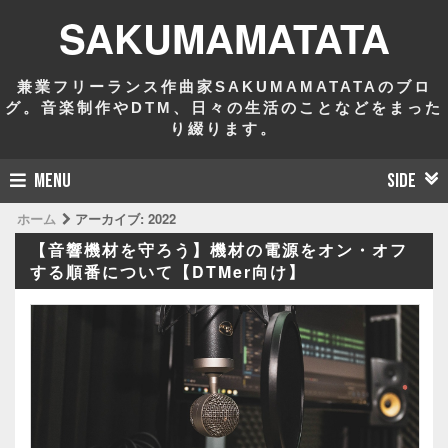
SAKUMAMATATA
兼業フリーランス作曲家SAKUMAMATATAのブロ
グ。音楽制作やDTM、日々の生活のことなどをまった
り綴ります。
MENU
SIDE
ホーム
アーカイブ:
2022
【音響機材を守ろう】機材の電源をオン・オフ
する順番について【DTMer向け】