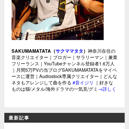
SAKUMAMATATA（
サクママタタ
）
神奈川在住の
音楽クリエイター｜ブロガー｜サラリーマン｜兼業
フリーランス｜YouTubeチャンネル登録者1.6万人
｜月間5万PVの当ブログSAKUMAMATATAをマイペ
ースに運営｜Audiostock専属クリエイター｜どんな
ネタもアレンジして曲を作る
#音イジリ
｜好きな
ものは猫/メタル/海外ドラマの一気見/グミ
→詳しく
最新記事