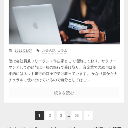
2022/03/07
お金の話
コラム
僕は会社員兼フリーランス作曲家として活動しており、サラリー
マンとしての給与は一般の銀行で受け取り、音楽業での給与は基
本的にはネット銀行の口座で受け取っています。 かなり昔からナ
チュラルに使い分けているので自分としてはご…
続きを読む
...
1
2
3
58