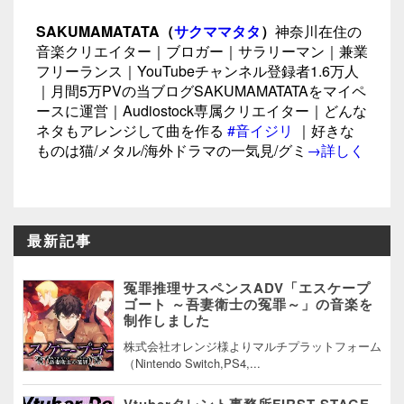
SAKUMAMATATA（
サクママタタ
）
神奈川在住の
音楽クリエイター｜ブロガー｜サラリーマン｜兼業
フリーランス｜YouTubeチャンネル登録者1.6万人
｜月間5万PVの当ブログSAKUMAMATATAをマイペ
ースに運営｜Audiostock専属クリエイター｜どんな
ネタもアレンジして曲を作る
#音イジリ
｜好きな
ものは猫/メタル/海外ドラマの一気見/グミ
→詳しく
最新記事
冤罪推理サスペンスADV「エスケープ
ゴート ～吾妻衛士の冤罪～」の音楽を
制作しました
株式会社オレンジ様よりマルチプラットフォーム
（Nintendo Switch,PS4,...
Vtuberタレント事務所FIRST STAGE