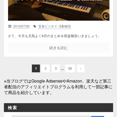
2019/07/06
音楽ビジネス
活動報告
さて、今月も元気よく6月のまとめ＆収益報告いきましょう。
続きを読む
...
1
2
3
58
※当ブログではGoogle AdsenseやAmazon、楽天など第三
者配信のアフィリエイトプログラムを利用して一部記事に
て商品を紹介しています。
検索