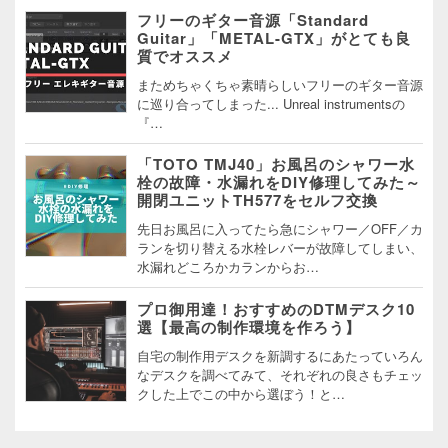
フリーのギター音源「Standard
Guitar」「METAL-GTX」がとても良
質でオススメ
まためちゃくちゃ素晴らしいフリーのギター音源
に巡り合ってしまった... Unreal instrumentsの
『…
「TOTO TMJ40」お風呂のシャワー水
栓の故障・水漏れをDIY修理してみた～
開閉ユニットTH577をセルフ交換
先日お風呂に入ってたら急にシャワー／OFF／カ
ランを切り替える水栓レバーが故障してしまい、
水漏れどころかカランからお…
プロ御用達！おすすめのDTMデスク10
選【最高の制作環境を作ろう】
自宅の制作用デスクを新調するにあたっていろん
なデスクを調べてみて、それぞれの良さもチェッ
クした上でこの中から選ぼう！と…