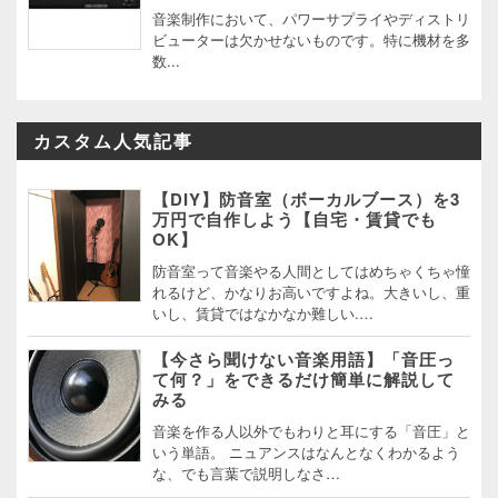
音楽制作において、パワーサプライやディストリ
ビューターは欠かせないものです。特に機材を多
数...
カスタム人気記事
【DIY】防音室（ボーカルブース）を3
万円で自作しよう【自宅・賃貸でも
OK】
防音室って音楽やる人間としてはめちゃくちゃ憧
れるけど、かなりお高いですよね。大きいし、重
いし、賃貸ではなかなか難しい.…
【今さら聞けない音楽用語】「音圧っ
て何？」をできるだけ簡単に解説して
みる
音楽を作る人以外でもわりと耳にする「音圧」と
いう単語。 ニュアンスはなんとなくわかるよう
な、でも言葉で説明しなさ…