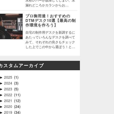
水栓レバーが故障してしまい、水
漏れどころかカランからお…
プロ御用達！おすすめの
DTMデスク10選【最高の制
作環境を作ろう】
自宅の制作用デスクを新調するに
あたっていろんなデスクを調べて
みて、それぞれの良さもチェック
した上でこの中から選ぼう！と…
カスタムアーカイブ
2025
1
►
2024
3
►
2023
5
►
2022
11
►
2021
12
►
2020
24
►
2019
34
►