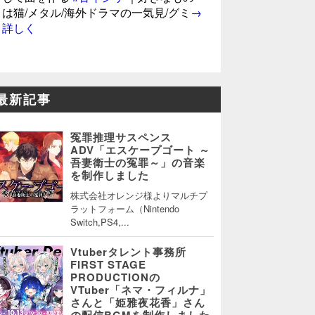
は猫/メタル/海外ドラマの一気見/グミ
→
詳しく
最新記事
冤罪推理サスペンス
ADV「エスケープゴート ～
吾妻衛士の冤罪～」の音楽
を制作しました
株式会社オレンジ様よりマルチプ
ラットフォーム（Nintendo
Switch,PS4,...
Vtuberタレント事務所
FIRST STAGE
PRODUCTIONの
VTuber「ネマ・フィルナ」
さんと「姫雅夜花香」さん
の配信BGMを制作しました