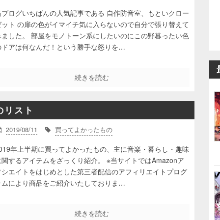
当ブログいちばんの人気記事である 自作防音室、もといクロー
ゼット の扉の色がイマイチ気に入らないので自分で張り替えて
みました。 部屋をモノトーン系にしたいのにこの野暮ったい色
のドアは何なんだ！という勝手な怒りを…
続きを読む
のリスト
2019/08/11
買ってよかったもの
2019年上半期に買ってよかったもの、主に音楽・暮らし・趣味
に関するアイテムをざっくり紹介。 ※当サイトではAmazonア
ソシエイトをはじめとした第三者配信のアフィリエイトプログ
ラムにより商品をご紹介いたしておりま…
続きを読む