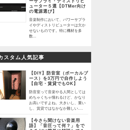
ーサプライ・ディストリビ
ューター５選【DTMer向け
の電源選び】
音楽制作において、パワーサプラ
イやディストリビューターは欠か
せないものです。特に機材を多
数...
カスタム人気記事
【DIY】防音室（ボーカルブ
ース）を3万円で自作しよう
【自宅・賃貸でもOK】
防音室って音楽やる人間としては
めちゃくちゃ憧れるけど、かなり
お高いですよね。大きいし、重い
し、賃貸ではなかなか難しい.…
【今さら聞けない音楽用
語】「音圧って何？」をで