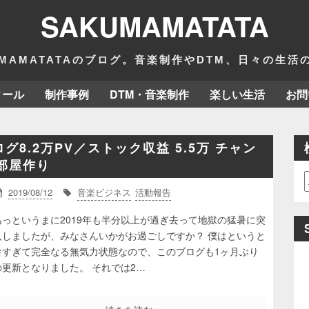
SAKUMAMATATA
MAMATATAのブログ。音楽制作やDTM、日々の生
ィール
制作事例
DTM・音楽制作
楽しい生活
お問
グ8.2万PV／ストック収益 5.5万 チャン
部屋作り
2019/08/12
音楽ビジネス
活動報告
あっというまに2019年も半分以上が過ぎ去って地獄の猛暑に突
入しましたが、みなさんいかがお過ごしですか？ 僕はというと
暑すぎて完全なる無気力状態なので、このブログも1ヶ月ぶり
の更新となりました。 それでは2…