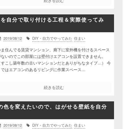
続きを読む
A」を自分で取り付ける工程＆実際使ってみ
2019/08/12
DIY・自力でやってみた
住まい
いま住んでる賃貸マンション、廊下に室外機を付けるスペース
がないのでこの部屋には壁付けエアコンを設置できません。
（すこし築年数の古いマンションだとありがちなタイプ…） 今
まではエアコンのあるリビングに作業スペース…
続きを読む
の色を変えたいので、はがせる壁紙を自分
2019/08/12
DIY・自力でやってみた
住まい