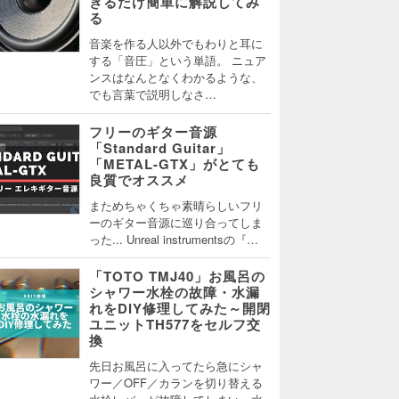
きるだけ簡単に解説してみ
る
音楽を作る人以外でもわりと耳に
する「音圧」という単語。 ニュア
ンスはなんとなくわかるような、
でも言葉で説明しなさ…
フリーのギター音源
「Standard Guitar」
「METAL-GTX」がとても
良質でオススメ
まためちゃくちゃ素晴らしいフリ
ーのギター音源に巡り合ってしま
った... Unreal instrumentsの『…
「TOTO TMJ40」お風呂の
シャワー水栓の故障・水漏
れをDIY修理してみた～開閉
ユニットTH577をセルフ交
換
先日お風呂に入ってたら急にシャ
ワー／OFF／カランを切り替える