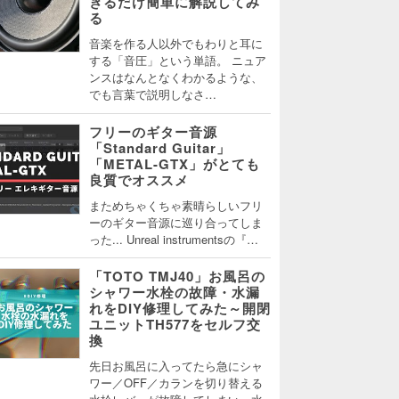
きるだけ簡単に解説してみ
る
音楽を作る人以外でもわりと耳に
する「音圧」という単語。 ニュア
ンスはなんとなくわかるような、
でも言葉で説明しなさ…
フリーのギター音源
「Standard Guitar」
「METAL-GTX」がとても
良質でオススメ
まためちゃくちゃ素晴らしいフリ
ーのギター音源に巡り合ってしま
った... Unreal instrumentsの『…
「TOTO TMJ40」お風呂の
シャワー水栓の故障・水漏
れをDIY修理してみた～開閉
ユニットTH577をセルフ交
換
先日お風呂に入ってたら急にシャ
ワー／OFF／カランを切り替える