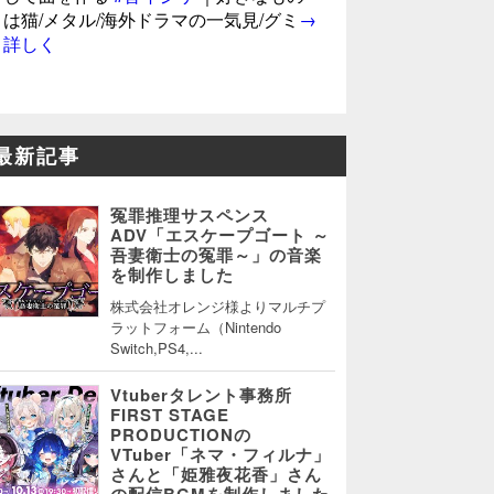
は猫/メタル/海外ドラマの一気見/グミ
→
詳しく
最新記事
冤罪推理サスペンス
ADV「エスケープゴート ～
吾妻衛士の冤罪～」の音楽
を制作しました
株式会社オレンジ様よりマルチプ
ラットフォーム（Nintendo
Switch,PS4,...
Vtuberタレント事務所
FIRST STAGE
PRODUCTIONの
VTuber「ネマ・フィルナ」
さんと「姫雅夜花香」さん
の配信BGMを制作しました