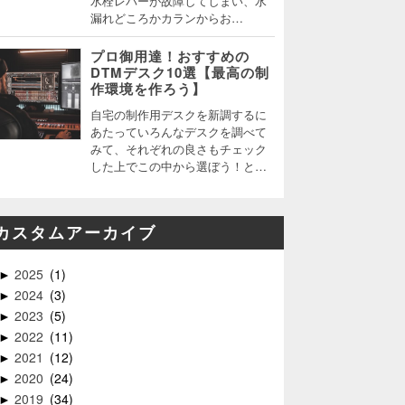
水栓レバーが故障してしまい、水
漏れどころかカランからお…
プロ御用達！おすすめの
DTMデスク10選【最高の制
作環境を作ろう】
自宅の制作用デスクを新調するに
あたっていろんなデスクを調べて
みて、それぞれの良さもチェック
した上でこの中から選ぼう！と…
カスタムアーカイブ
2025
1
►
2024
3
►
2023
5
►
2022
11
►
2021
12
►
2020
24
►
2019
34
►