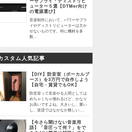
ーサプライ・ディストリビ
ューター５選【DTMer向け
の電源選び】
音楽制作において、パワーサプラ
イやディストリビューターは欠か
せないものです。特に機材を多
数...
カスタム人気記事
【DIY】防音室（ボーカルブ
ース）を3万円で自作しよう
【自宅・賃貸でもOK】
防音室って音楽やる人間としては
めちゃくちゃ憧れるけど、かなり
お高いですよね。大きいし、重い
し、賃貸ではなかなか難しい.…
【今さら聞けない音楽用
語】「音圧って何？」をで