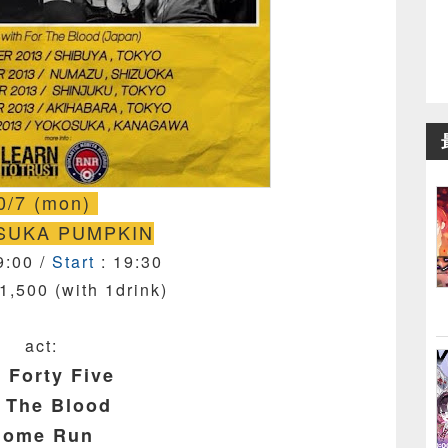
0/7 (mon)
UKA PUMPKIN
9:00 /
Start
: 19:30
1,500 (with 1drink)
act:
 Forty Five
 The Blood
Home Run