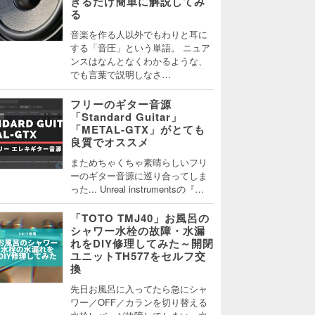
きるだけ簡単に解説してみ
る
音楽を作る人以外でもわりと耳に
する「音圧」という単語。 ニュア
ンスはなんとなくわかるような、
でも言葉で説明しなさ…
フリーのギター音源
「Standard Guitar」
「METAL-GTX」がとても
良質でオススメ
まためちゃくちゃ素晴らしいフリ
ーのギター音源に巡り合ってしま
った... Unreal instrumentsの『…
「TOTO TMJ40」お風呂の
シャワー水栓の故障・水漏
れをDIY修理してみた～開閉
ユニットTH577をセルフ交
換
先日お風呂に入ってたら急にシャ
ワー／OFF／カランを切り替える