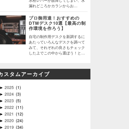
水栓レバーが故障してしまい、水
漏れどころかカランからお…
プロ御用達！おすすめの
DTMデスク10選【最高の制
作環境を作ろう】
自宅の制作用デスクを新調するに
あたっていろんなデスクを調べて
みて、それぞれの良さもチェック
した上でこの中から選ぼう！と…
カスタムアーカイブ
2025
1
►
2024
3
►
2023
5
►
2022
11
►
2021
12
►
2020
24
►
2019
34
►