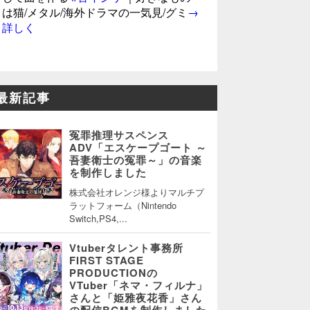
は猫/メタル/海外ドラマの一気見/グミ
→
詳しく
最新記事
冤罪推理サスペンス
ADV「エスケープゴート ～
吾妻衛士の冤罪～」の音楽
を制作しました
株式会社オレンジ様よりマルチプ
ラットフォーム（Nintendo
Switch,PS4,...
Vtuberタレント事務所
FIRST STAGE
PRODUCTIONの
VTuber「ネマ・フィルナ」
さんと「姫雅夜花香」さん
の配信BGMを制作しました