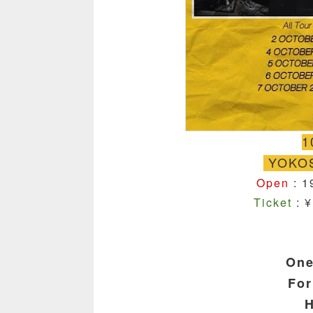
1
YOKOS
Open
: 1
Ticket
: ¥
One
For