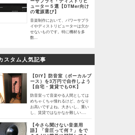
ーサプライ・ディストリビ
ューター５選【DTMer向け
の電源選び】
音楽制作において、パワーサプラ
イやディストリビューターは欠か
せないものです。特に機材を多
数...
カスタム人気記事
【DIY】防音室（ボーカルブ
ース）を3万円で自作しよう
【自宅・賃貸でもOK】
防音室って音楽やる人間としては
めちゃくちゃ憧れるけど、かなり
お高いですよね。大きいし、重い
し、賃貸ではなかなか難しい.…
【今さら聞けない音楽用
語】「音圧って何？」をで