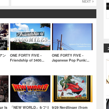
NEXT
賀アン
ONE FORTY FIVE -
ONE FORTY FIVE -
Friendship of 3400...
Japanese Pop Punk/...
r Is
「NEW WORLD」をフリ
9/29 Nerdlinger (from