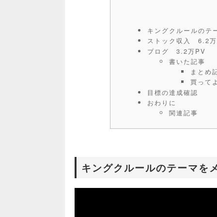
キングクルールのテ
ストック収入 6.2
ブログ 3.2万PV
書いた記事
まとめ
買って
目標の達成確認
おわりに
関連記事
キングクルールのテーマを