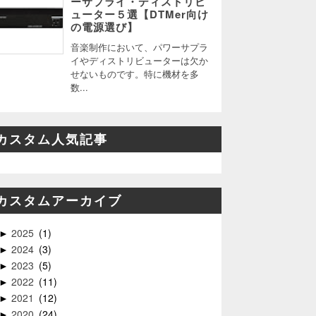
ーサプライ・ディストリビ
ューター５選【DTMer向け
の電源選び】
音楽制作において、パワーサプラ
イやディストリビューターは欠か
せないものです。特に機材を多
数...
カスタム人気記事
カスタムアーカイブ
2025
1
►
2024
3
►
2023
5
►
2022
11
►
2021
12
►
2020
24
►