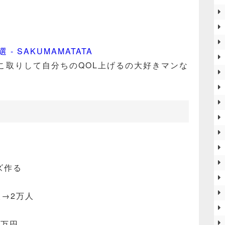
- SAKUMAMATATA
こ取りして自分ちのQOL上げるの大好きマンな
ズ作る
人→2万人
5万円