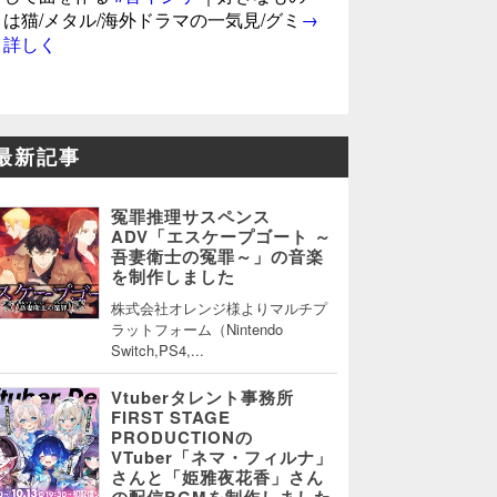
は猫/メタル/海外ドラマの一気見/グミ
→
詳しく
最新記事
冤罪推理サスペンス
ADV「エスケープゴート ～
吾妻衛士の冤罪～」の音楽
を制作しました
株式会社オレンジ様よりマルチプ
ラットフォーム（Nintendo
Switch,PS4,...
Vtuberタレント事務所
FIRST STAGE
PRODUCTIONの
VTuber「ネマ・フィルナ」
さんと「姫雅夜花香」さん
の配信BGMを制作しました