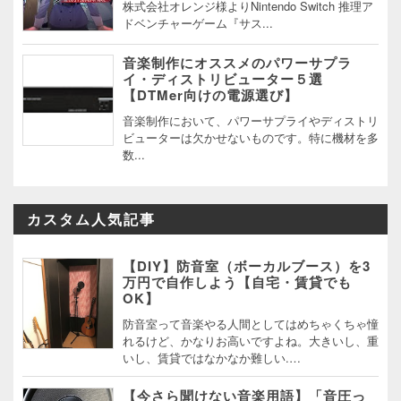
株式会社オレンジ様よりNintendo Switch 推理ア
ドベンチャーゲーム『サス...
音楽制作にオススメのパワーサプラ
イ・ディストリビューター５選
【DTMer向けの電源選び】
音楽制作において、パワーサプライやディストリ
ビューターは欠かせないものです。特に機材を多
数...
カスタム人気記事
【DIY】防音室（ボーカルブース）を3
万円で自作しよう【自宅・賃貸でも
OK】
防音室って音楽やる人間としてはめちゃくちゃ憧
れるけど、かなりお高いですよね。大きいし、重
いし、賃貸ではなかなか難しい.…
【今さら聞けない音楽用語】「音圧っ