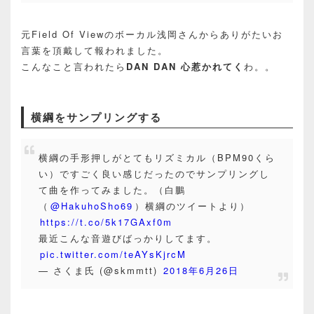
元Field Of Viewのボーカル浅岡さんからありがたいお
言葉を頂戴して報われました。
こんなこと言われたら
DAN DAN 心惹かれてく
わ。。
横綱をサンプリングする
横綱の手形押しがとてもリズミカル（BPM90くら
い）ですごく良い感じだったのでサンプリングし
て曲を作ってみました。（白鵬
（
@HakuhoSho69
）横綱のツイートより）
https://t.co/5k17GAxf0m
最近こんな音遊びばっかりしてます。
pic.twitter.com/teAYsKjrcM
— さくま氏 (@skmmtt)
2018年6月26日