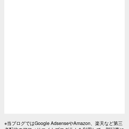
※当ブログではGoogle AdsenseやAmazon、楽天など第三