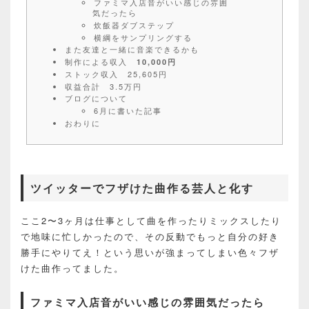
ファミマ入店音がいい感じの雰囲
気だったら
炊飯器ダブステップ
横綱をサンプリングする
また友達と一緒に音楽できるかも
制作による収入
10,000円
ストック収入 25,605円
収益合計 3.5万円
ブログについて
6月に書いた記事
おわりに
ツイッターでフザけた曲作る芸人と化す
ここ2〜3ヶ月は仕事として曲を作ったりミックスしたり
で地味に忙しかったので、その反動でもっと自分の好き
勝手にやりてえ！という思いが強まってしまい色々フザ
けた曲作ってました。
ファミマ入店音がいい感じの雰囲気だったら