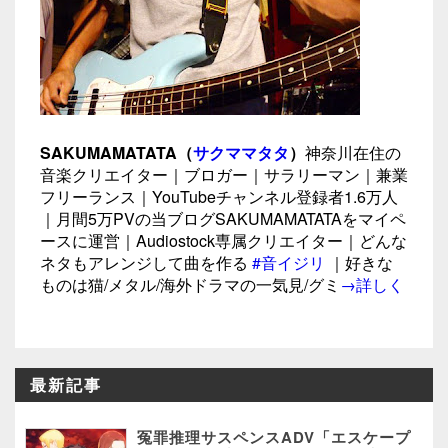
SAKUMAMATATA（
サクママタタ
）
神奈川在住の
音楽クリエイター｜ブロガー｜サラリーマン｜兼業
フリーランス｜YouTubeチャンネル登録者1.6万人
｜月間5万PVの当ブログSAKUMAMATATAをマイペ
ースに運営｜Audiostock専属クリエイター｜どんな
ネタもアレンジして曲を作る
#音イジリ
｜好きな
ものは猫/メタル/海外ドラマの一気見/グミ
→詳しく
最新記事
冤罪推理サスペンスADV「エスケープ