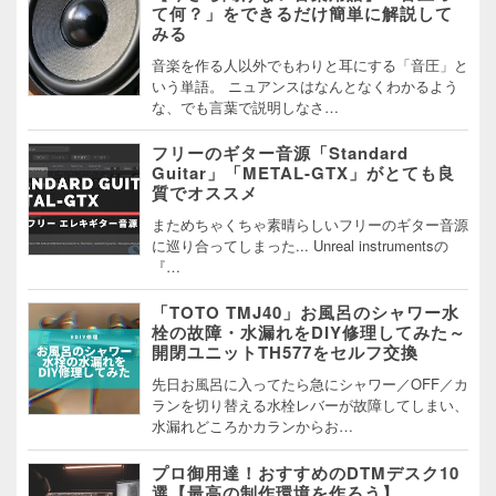
て何？」をできるだけ簡単に解説して
みる
音楽を作る人以外でもわりと耳にする「音圧」と
いう単語。 ニュアンスはなんとなくわかるよう
な、でも言葉で説明しなさ…
フリーのギター音源「Standard
Guitar」「METAL-GTX」がとても良
質でオススメ
まためちゃくちゃ素晴らしいフリーのギター音源
に巡り合ってしまった... Unreal instrumentsの
『…
「TOTO TMJ40」お風呂のシャワー水
栓の故障・水漏れをDIY修理してみた～
開閉ユニットTH577をセルフ交換
先日お風呂に入ってたら急にシャワー／OFF／カ
ランを切り替える水栓レバーが故障してしまい、
水漏れどころかカランからお…
プロ御用達！おすすめのDTMデスク10
選【最高の制作環境を作ろう】