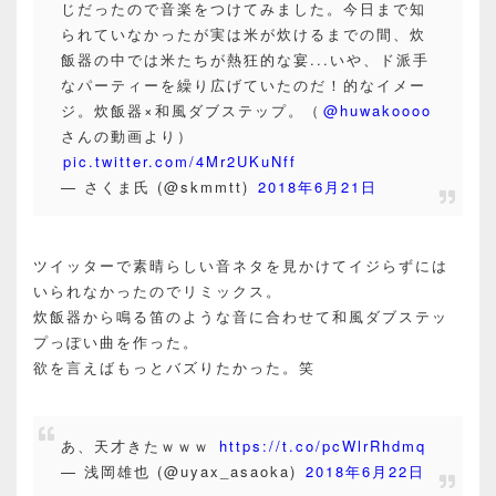
じだったので音楽をつけてみました。今日まで知
られていなかったが実は米が炊けるまでの間、炊
飯器の中では米たちが熱狂的な宴...いや、ド派手
なパーティーを繰り広げていたのだ！的なイメー
ジ。炊飯器×和風ダブステップ。（
@huwakoooo
さんの動画より）
pic.twitter.com/4Mr2UKuNff
— さくま氏 (@skmmtt)
2018年6月21日
ツイッターで素晴らしい音ネタを見かけてイジらずには
いられなかったのでリミックス。
炊飯器から鳴る笛のような音に合わせて和風ダブステッ
プっぽい曲を作った。
欲を言えばもっとバズりたかった。笑
あ、天才きたｗｗｗ
https://t.co/pcWlrRhdmq
— 浅岡雄也 (@uyax_asaoka)
2018年6月22日