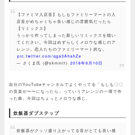
【ファミマ入店音】もしもファミリーマートの入
店音がめちゃくちゃ良い感じの雰囲気だったら
【リミックス】
うっかり作ってしまった新しいリミックスを聴い
てください。今回はめずらしくメロウな感じのア
レンジ。恋人たちのファミリーマート的な。
pic.twitter.com/qga3AhahZe
— さくま氏 (@skmmtt)
2018年6月10日
自分のYouTubeチャンネルでよくやってる「もしも〇〇
の音楽が〜〜になったら」っていうアレンジの一環で作
った曲。今回はちょっとメロウな感じ。
炊飯器ダブステップ
炊飯器がクッソ盛り上がってる音がとても良い感