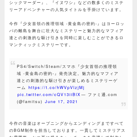
シックマーダー』、『イヌワシ』などの数多くのミステ
リーアドベンチャーの人気タイトルを手掛けています。
今作『少女首領の推理領域 -黄金島の密約-』はヨーロッ
パの離島を舞台に壮大なミステリーと魅力的なマフィア
達との刺激的な駆け引きを同時に楽しむことができるロ
マンティックミステリーです。
PS4/Switch/Steam/スマホ『少女首領の推理領
域 -黄金島の密約-』発売決定。魅力的なマフィア
達との刺激的な駆け引きが楽しめるミステリーゲ
ーム
https://t.co/hWVpVlzjMj
pic.twitter.com/cQV13iiBlX
— ファミ通.com
(@famitsu)
June 17, 2021
今作の音楽はオープニングからエンディングまですべて
のBGM制作を担当しております。一貫してミステリアス