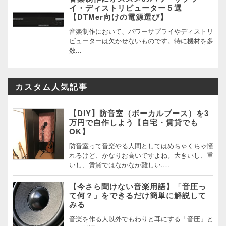
イ・ディストリビューター５選
【DTMer向けの電源選び】
音楽制作において、パワーサプライやディストリ
ビューターは欠かせないものです。特に機材を多
数...
カスタム人気記事
【DIY】防音室（ボーカルブース）を3
万円で自作しよう【自宅・賃貸でも
OK】
防音室って音楽やる人間としてはめちゃくちゃ憧
れるけど、かなりお高いですよね。大きいし、重
いし、賃貸ではなかなか難しい.…
【今さら聞けない音楽用語】「音圧っ
て何？」をできるだけ簡単に解説して
みる
音楽を作る人以外でもわりと耳にする「音圧」と