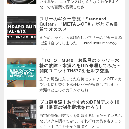
いう単語。 ニュアンスはなんとなくわかるよう
な、でも言葉で説明しなさ…
フリーのギター音源「Standard
Guitar」「METAL-GTX」がとても良
質でオススメ
まためちゃくちゃ素晴らしいフリーのギター音源
に巡り合ってしまった... Unreal instrumentsの
『…
「TOTO TMJ40」お風呂のシャワー水
栓の故障・水漏れをDIY修理してみた～
開閉ユニットTH577をセルフ交換
先日お風呂に入ってたら急にシャワー／OFF／カ
ランを切り替える水栓レバーが故障してしまい、
水漏れどころかカランからお…
プロ御用達！おすすめのDTMデスク10
選【最高の制作環境を作ろう】
自宅の制作用デスクを新調するにあたっていろん
なデスクを調べてみて、それぞれの良さもチェッ
クした上でこの中から選ぼう！と…