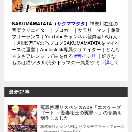
SAKUMAMATATA（
サクママタタ
）
神奈川在住の
音楽クリエイター｜ブロガー｜サラリーマン｜兼業
フリーランス｜YouTubeチャンネル登録者1.6万人
｜月間5万PVの当ブログSAKUMAMATATAをマイペ
ースに運営｜Audiostock専属クリエイター｜どんな
ネタもアレンジして曲を作る
#音イジリ
｜好きな
ものは猫/メタル/海外ドラマの一気見/グミ
→詳しく
最新記事
冤罪推理サスペンスADV「エスケープ
ゴート ～吾妻衛士の冤罪～」の音楽を
制作しました
株式会社オレンジ様よりマルチプラットフォーム
（Nintendo Switch,PS4,...