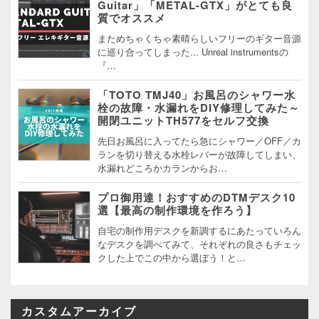
Guitar」「METAL-GTX」がとても良
質でオススメ
まためちゃくちゃ素晴らしいフリーのギター音源
に巡り合ってしまった... Unreal instrumentsの
『…
「TOTO TMJ40」お風呂のシャワー水
栓の故障・水漏れをDIY修理してみた～
開閉ユニットTH577をセルフ交換
先日お風呂に入ってたら急にシャワー／OFF／カ
ランを切り替える水栓レバーが故障してしまい、
水漏れどころかカランからお…
プロ御用達！おすすめのDTMデスク10
選【最高の制作環境を作ろう】
自宅の制作用デスクを新調するにあたっていろん
なデスクを調べてみて、それぞれの良さもチェッ
クした上でこの中から選ぼう！と…
カスタムアーカイブ