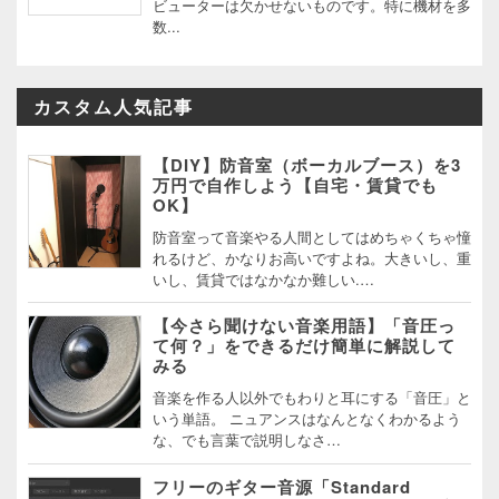
ビューターは欠かせないものです。特に機材を多
数...
カスタム人気記事
【DIY】防音室（ボーカルブース）を3
万円で自作しよう【自宅・賃貸でも
OK】
防音室って音楽やる人間としてはめちゃくちゃ憧
れるけど、かなりお高いですよね。大きいし、重
いし、賃貸ではなかなか難しい.…
【今さら聞けない音楽用語】「音圧っ
て何？」をできるだけ簡単に解説して
みる
音楽を作る人以外でもわりと耳にする「音圧」と
いう単語。 ニュアンスはなんとなくわかるよう
な、でも言葉で説明しなさ…
フリーのギター音源「Standard