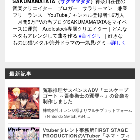
SAKUMAMATATA（
サクママタタ
）
神奈川在住の
音楽クリエイター｜ブロガー｜サラリーマン｜兼業
フリーランス｜YouTubeチャンネル登録者1.6万人
｜月間5万PVの当ブログSAKUMAMATATAをマイペ
ースに運営｜Audiostock専属クリエイター｜どんな
ネタもアレンジして曲を作る
#音イジリ
｜好きな
ものは猫/メタル/海外ドラマの一気見/グミ
→詳しく
最新記事
冤罪推理サスペンスADV「エスケープ
ゴート ～吾妻衛士の冤罪～」の音楽を
制作しました
株式会社オレンジ様よりマルチプラットフォーム
（Nintendo Switch,PS4,...
Vtuberタレント事務所FIRST STAGE
PRODUCTIONのVTuber「ネマ・フィ